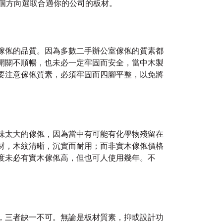
2個方向選取合適你的公司的板材。
傢俬的品質。因為多數二手辦公室傢俬的質素都
開關不順暢，也未必一定牢固而安全，當中木製
要注意傢俬質素，必須牢固而四腳平整，以免將
味太大的傢俬，因為當中有可能有化學物殘留在
材，木紋清晰，沉實而耐用；而非實木傢俬價格
度未必有實木傢俬高，但也可人使用幾年。不
，三者缺一不可。無論是板材質素，抑或設計功