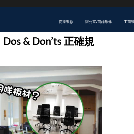
商業裝修
辦公室/商鋪維修
工商
 & Don’ts 正確規