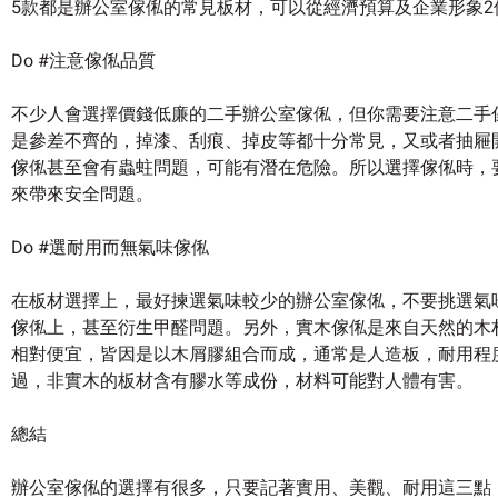
5款都是辦公室傢俬的常見板材，可以從經濟預算及企業形象
Do #注意傢俬品質
不少人會選擇價錢低廉的二手辦公室傢俬，但你需要注意二手
是參差不齊的，掉漆、刮痕、掉皮等都十分常見，又或者抽屜
傢俬甚至會有蟲蛀問題，可能有潛在危險。所以選擇傢俬時，
來帶來安全問題。
Do #選耐用而無氣味傢俬
在板材選擇上，最好揀選氣味較少的辦公室傢俬，不要挑選氣
傢俬上，甚至衍生甲醛問題。另外，實木傢俬是來自天然的木
相對便宜，皆因是以木屑膠組合而成，通常是人造板，耐用程
過，非實木的板材含有膠水等成份，材料可能對人體有害。
總結
辦公室傢俬的選擇有很多，只要記著實用、美觀、耐用這三點