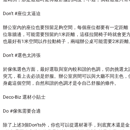
Don’t #座位太逼迫
辦公室內的座位也要預留足夠空間，每個座位都要有一定距離
位靠牆邊，可能需要預留約1米距離，這樣拉開椅子時就會更
也最好有1米空間以作拉動椅子，兩端辦公桌可能需要2米距離
Don’t #選色太誇張
於傢俬選色方面，最好選取與室內較和諧的色調，切勿挑選太
突兀，看上去必須是舒服。辦公室房間可以與大廳不同主色，
身處這個空間，自然和諧的色調才是令自己舒服的條件。
Deco-Biz 選材小貼士
Do #傢俬需要合適
除了上述3個Don’ts外，你也可以從選材著手，到底實木還