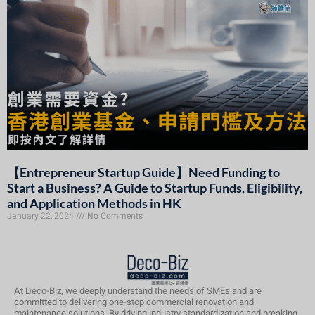
【Entrepreneur Startup Guide】Need Funding to
Start a Business? A Guide to Startup Funds, Eligibility,
and Application Methods in HK
January 22, 2024
No Comments
At Deco-Biz, we deeply understand the needs of SMEs and are
committed to delivering one-stop commercial renovation and
maintenance solutions. By driving industry standardization and breaking