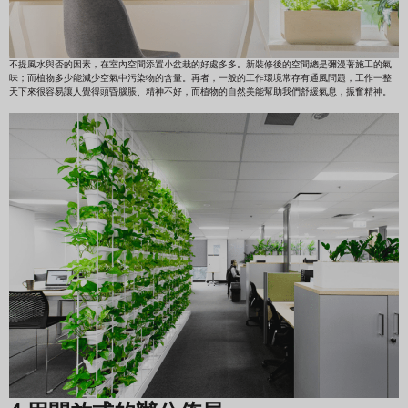
不提風水與否的因素，在室內空間添置小盆栽的好處多多。新裝修後的空間總是彌漫著施工的氣
味；而植物多少能減少空氣中污染物的含量。再者，一般的工作環境常存有通風問題，工作一整
天下來很容易讓人覺得頭昏腦脹、精神不好，而植物的自然美能幫助我們舒緩氣息，振奮精神。