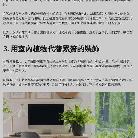
天然採光就是最好的照明，顏色自然漂亮且多變化，即使是一點點陽光也會讓辦公室變得與眾不
同。
在設計辦公室之時，應避免對自然光的遮擋，並利用透明建材，如玻璃等對空間進行功能劃分，
讓更多自然光照明室內環境。比起挑選慳電膽和搭配各種模式的特色燈具，引入自然光的設計比
較直接了當。雖然定制窗戶或天窗需要一定費用，但長遠來看可以節約能源，節省電費。
此外，多項研究表明，辦公室的自然光不僅能令員工心情愉悅，還可以提高其工作效率，撇去留
在辦公室的局促感。
3. 用室內植物代替累贅的裝飾
你有沒有發現，人們總是習慣在自己的工作座位上擺放各種裝飾品，例如合照、卡通小擺設等
等。其實一個高效的工作區域應該是乾淨整潔的，不必要的東西就不要放到視線範圍內，讓自己
更專注在工作上。
同樣地，選對裝飾品當然能提升辦公室的格調，但卻容易弄巧反拙，予人「為了裝飾而裝飾」的
勉強感覺。如果不想空間過於平淡，想讓空間多點活力和生氣，室內植物是不錯的選擇。