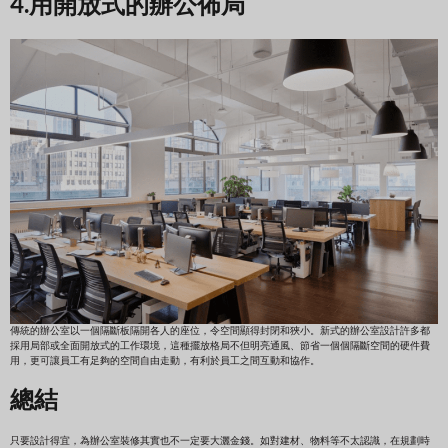
4.用開放式的辦公佈局
傳統的辦公室以一個隔斷板隔開各人的座位，令空間顯得封閉和狹小。新式的辦公室設計許多都
採用局部或全面開放式的工作環境，這種擺放格局不但明亮通風、節省一個個隔斷空間的硬件費
用，更可讓員工有足夠的空間自由走動，有利於員工之間互動和協作。
總結
只要設計得宜，為辦公室裝修其實也不一定要大灑金錢。如對建材、物料等不太認識，在規劃時