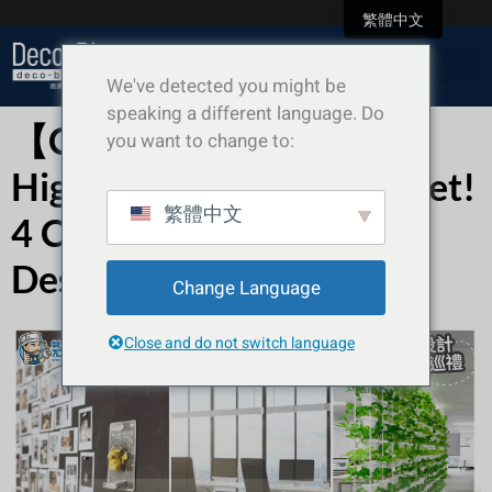
繁體中文
We've detected you might be
speaking a different language. Do
【Commercial Fit-out】
you want to change to:
High Style on a Low Budget!
繁體中文
4 Cost-Effective Office
Design Ideas
Change Language
Close and do not switch language