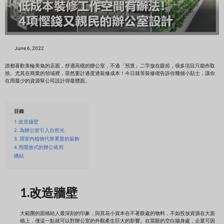
June 6, 2022
誰都喜歡美輪美奐的店面，舒適高檔的辦公室，不過「預算」二字放在眼前，很多項目只能作取
捨。尤其在商業的領域裡，當然要計過度過裝修成本！今日就等裝修佬告訴你幾個小貼士，讓你
在用最少的資源幫公司設計得最體面。
目錄
1.改造牆壁
2. 為辦公室引入自然光
3. 用室內植物代替累贅的裝飾
4.用開放式的辦公佈局
總結
1.
改造牆壁
大範圍的面積給人最深刻的印象，與其花小資本在不著眼處的物料，不如投放資源在大面
積上，僅這一點就可以對辦公室的外觀產生巨大的影響。在當眼的空白牆身處，企業可因