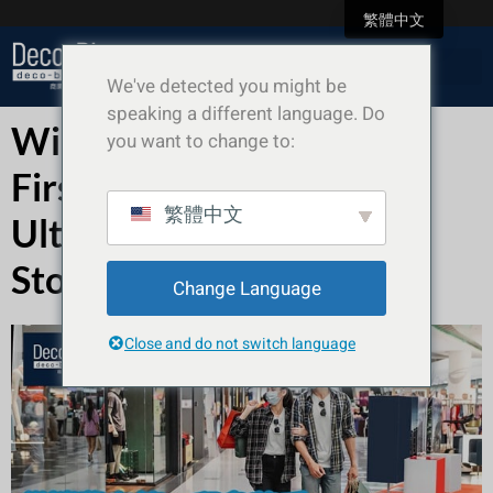
繁體中文
We've detected you might be
speaking a different language. Do
Winning the Customer's
you want to change to:
First Impression! The
繁體中文
Ultimate Guide to
Storefront Renovation
Change Language
Close and do not switch language