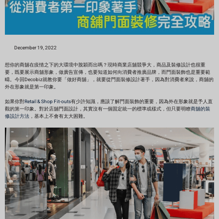
December 19, 2022
想你的商舖在疫情之下的大環境中脫穎而出嗎？現時商業店舖競爭大，商品及裝修設計也很重
要，既要展示商舖形象，做廣告宣傳，也要知道如何向消費者推廣品牌，而門面裝飾也是重要範
疇。今回Decobiz就教你要「做好商舖」，就要從門面裝修設計著手，因為對消費者來說，商舖的
外在形象就是第一印象。
如果你對
Retail & Shop Fit-outs
有少許知識，應該了解門面裝飾的重要，因為外在形象就是予人直
觀的第一印象。對於店舖門面設計，其實沒有一個固定統一的標準或樣式，但只要明瞭
商舖的裝
修設計方法
，基本上不會有太大困難。