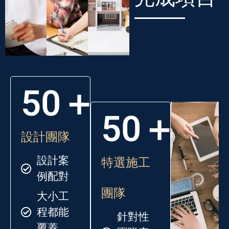
50
＋
50
＋
設計團隊​
設計案
特選施工
例配對
團隊​
大小工
程都能
針對性
覆蓋