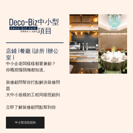
中小型
項目
店鋪 ∣ 餐廳 ∣ 診所 ∣ 辦公
室 ∣
中小企老闆樣樣都要兼顧？
你嘅煩惱我哋都知道。
裝修顧問幫你打點解決裝修問
題
大中小規模的工程同樣照顧到
立即了解裝修顧問點幫到你
中小型項目諮詢