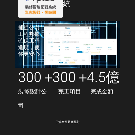
統
捕捉公司
工程數據
確保工程
進度，使
你更安心
300
＋
300
＋
4.5
億
裝修設計公
完工項目
完成金額
司
了解智應裝修配對