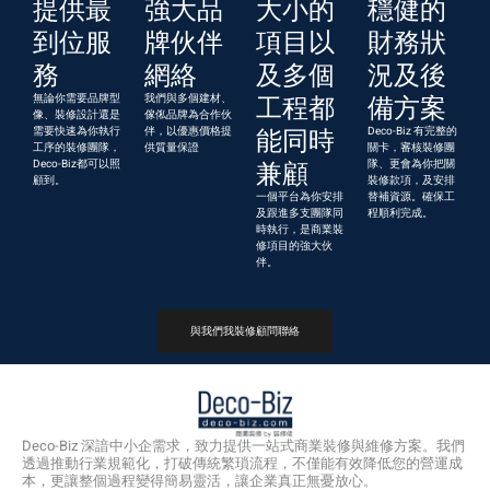
提供最
強大品
大小的
穩健的
到位服
牌伙伴
項目以
財務狀
務
網絡
及多個
況及後
無論你需要品牌型
我們與多個建材、
工程都
備方案
像、裝修設計還是
傢俬品牌為合作伙
需要快速為你執行
伴，以優惠價格提
能同時
Deco-Biz 有完整的
工序的裝修團隊，
供質量保證
關卡，審核裝修團
Deco-Biz都可以照
兼顧
隊、更會為你把關
顧到。
裝修款項，及安排
一個平台為你安排
替補資源。確保工
及跟進多支團隊同
程順利完成。
時執行，是商業裝
修項目的強大伙
伴。
與我們我裝修顧問聯絡
Deco-Biz 深諳中小企需求，致力提供一站式商業裝修與維修方案。我們
透過推動行業規範化，打破傳統繁瑣流程，不僅能有效降低您的營運成
本，更讓整個過程變得簡易靈活，讓企業真正無憂放心。