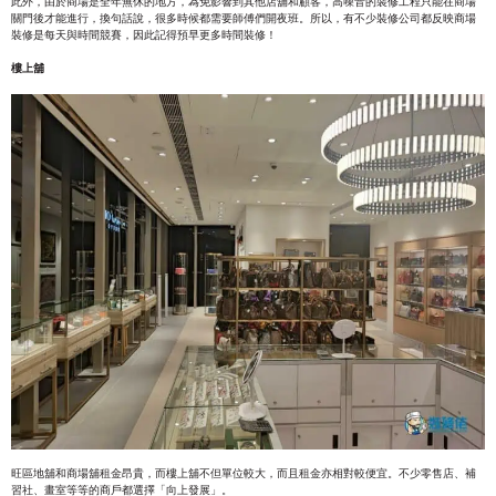
此外，由於商場是全年無休的地方，為免影響到其他店舖和顧客，高噪音的裝修工程只能在商場
關門後才能進行，換句話說，很多時候都需要師傅們開夜班。所以，有不少裝修公司都反映商場
裝修是每天與時間競賽，因此記得預早更多時間裝修！
樓上舖
旺區地舖和商場舖租金昂貴，而樓上舖不但單位較大，而且租金亦相對較便宜。不少零售店、補
習社、畫室等等的商戶都選擇「向上發展」。