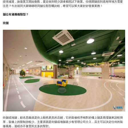
疫情減退，旅遊業又開始復甦，最近收到唔少讀者都想試下創業。但係開舖前到底有咩地方需要
注意？今次就同大家睇睇唔同舖位類型嘅比較，希望可以幫大家好好發展業務！
舖位有邊幾種類型？
街舖
街舖或地舖，顧名思義就是街上顯然易見的店鋪，它的裝修程序相對於樓上舖及商場舖來說較簡
單，裝修上的限制亦較少。主要原因是街舖或地舖甚少有管理公司介入，店主可以決定任何的裝
修風格，過程亦不會受到太多的掣肘。